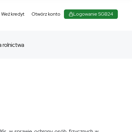
Weź kredyt
Otwórz konto
Logowanie SGB24
(otwiera się w nowej karcie)
a rolnictwa
6r. w sprawie ochrony osób fizycznych w