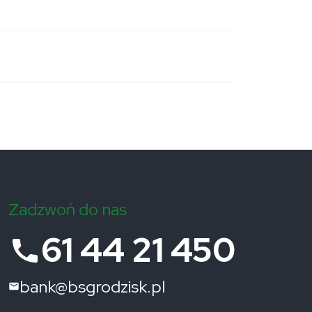
Zadzwoń do nas
61 44 21 450
bank@bsgrodzisk.pl
Adres e-mail: