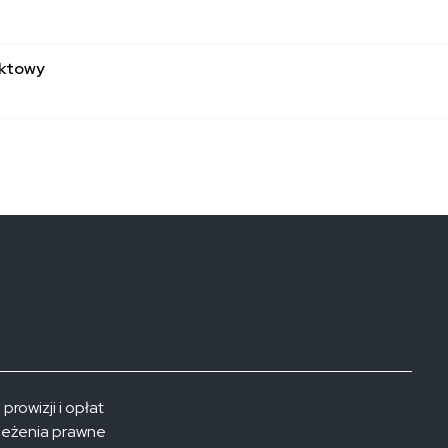
aktowy
 prowizji i opłat
zeżenia prawne