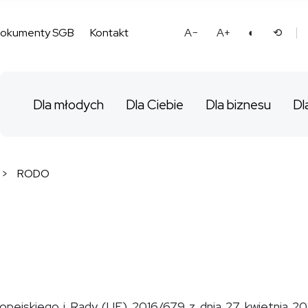
dokumenty SGB
Kontakt
A−
A+
◐
⟲
Dla młodych
Dla Ciebie
Dla biznesu
Dl
>
RODO
ejskiego i Rady (UE) 2016/679 z dnia 27 kwietnia 201