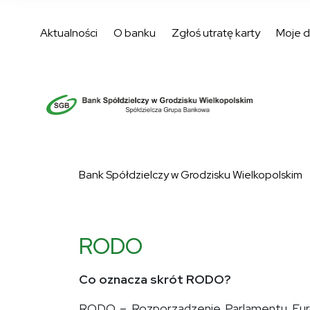
Aktualności
O banku
Zgłoś utratę karty
Moje 
Bank Spółdzielczy w Grodzisku Wielkopolskim
RODO
Co oznacza skrót RODO?
RODO – Rozporządzenie Parlamentu Europ