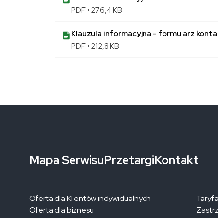
PDF • 276,4 KB
Klauzula informacyjna - formularz kont
PDF • 212,8 KB
Mapa Serwisu
Przetargi
Kontakt
Oferta dla Klientów indywidualnych
Taryfa
Oferta dla biznesu
Zastr